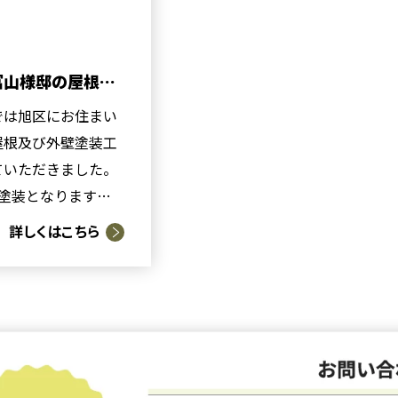
冨山様邸の屋根及
事が完了しまし
では旭区にお住まい
屋根及び外壁塗装工
ていただきました。
の塗装となります
している場所は補修
詳しくはこちら
工前と似た色...