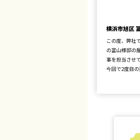
横浜市旭区 
び外壁塗装工
この度、弊社
た！
の冨山様邸の
事を担当させ
今回で2度目
が、経年劣化
をしながら、施