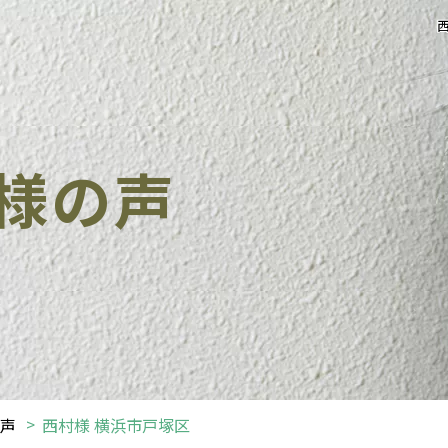
様の声
声
西村様 横浜市戸塚区